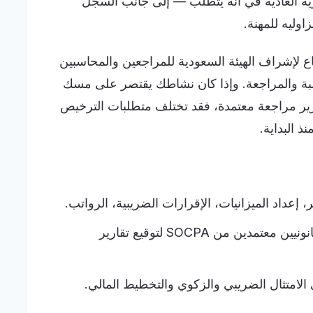
رية العادية في أنه يتطلب — إلى جانب السجل
اوليه للمهنة.
ع لإشراف الهيئة السعودية للمراجعين والمحاسبين
المحاسبة والمراجعة. وإذا كان نشاطك يقتصر على مسك
قارير مراجعة معتمدة، فقد تختلف متطلبات الترخيص
ذ البداية.
 إعداد الميزانيات، الإقرارات الضريبية، الرواتب.
يتطلب محاسبين قانونيين معتمدين من SOCPA لتوقيع تقارير
الامتثال الضريبي والزكوي والتخطيط المالي.