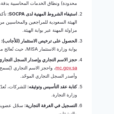
محدودة) ونطاق الخدمات المحاسبية بدقة، 
استيفاء الشروط المهنية لدى SOCPA:
تأكد
الهيئة السعودية للمراجعين والمحاسبين م
مزاولة المهنة عبر بوابة الهيئة.
الحصول على ترخيص الاستثمار (للأجانب):
ي
بوابة وزارة الاستثمار MISA، حيث تُعالج معظم الطلبات خلال 3 إلى 10 أيام عمل.
حجز الاسم التجاري وإصدار السجل التجاري
mc.gov.sa
، واحجز الاسم التجاري (يُسمح ا
وأصدر السجل التجاري الموحّد.
كتابة عقد التأسيس وتوثيقه:
للشركات، تُعدّ 
وزارة التجارة.
التسجيل في الغرفة التجارية:
سجّل عضوية ا
والتوثيقات.