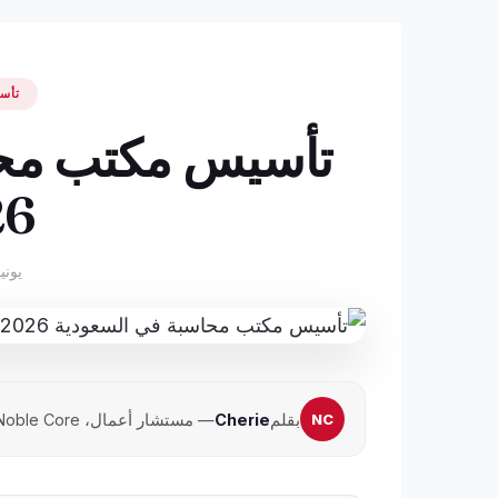
تأس
تأسيس مكتب محا
26
يونيو 21, 
بقلم
Cherie
— مستشار أعمال، Noble Core · تحديث يونيو 2026