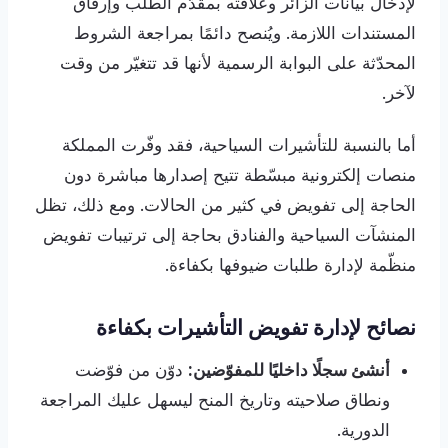
لإدخال بيانات الزائر وعلاقته بمقدّم الطلب وإرفاق
المستندات اللازمة. ويُنصح دائمًا بمراجعة الشروط
المحدّثة على البوابة الرسمية لأنها قد تتغيّر من وقت
لآخر.
أما بالنسبة للتأشيرات السياحية، فقد وفّرت المملكة
منصات إلكترونية مبسّطة تتيح إصدارها مباشرة دون
الحاجة إلى تفويض في كثير من الحالات. ومع ذلك، تظل
المنشآت السياحية والفنادق بحاجة إلى ترتيبات تفويض
منظّمة لإدارة طلبات ضيوفها بكفاءة.
نصائح لإدارة تفويض التأشيرات بكفاءة
أنشئ سجلًا داخليًا للمفوّضين:
دوّن من فوّضت
ونطاق صلاحيته وتاريخ المنح ليسهل عليك المراجعة
الدورية.