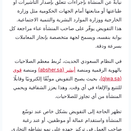
نيابةً عن المنشأة بإجراءات تتعلق بإصدار التأشيرات أو
طباعتها أو متابعتها أمام الجهات الحكومية مثل وزارة
الخارجية ووزارة الموارد البشرية والتنمية الاجتماعية.
هذا التفويض يوفّر على صاحب المنشأة عناء مراجعة كل
بوابة بنفسه، ويسمح لجهة متخصصة بإنجاز المعاملات
بسرعة ودقة.
في النظام السعودي الحديث، تُربط معظم الصلاحيات
بالهوية الرقمية ومنصة
أبشر (absher.sa)
ومنصة
قوى
(qiwa.sa)
، بحيث يصبح التفويض موثّقًا إلكترونيًا وقابلًا
للتتبع والإلغاء في أي وقت. وهذا يعزز الشفافية ويحمي
المنشأة من أي تجاوز للصلاحيات.
تظهر الحاجة إلى التفويض بشكل خاص عند توسّع
المنشأة واستقدام عمالة أو موظفين، أو عند رغبة
صاحب العمل في تركيز جهده على نمو نشاطه التجاري