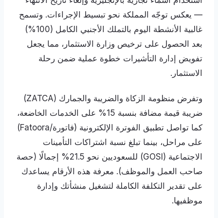
استخدام أسماء تجارية بالإنجليزية وإلغاء تاريخ الانتهاء
— يعكس توجّه المملكة نحو تبسيط الإجراءات. وتسمح
غالبية الأنشطة اليوم بالتملك الأجنبي الكامل (100%)
بعد الحصول على ترخيص وزارة الاستثمار، مما يجعل
تفويض إدارة التأشيرات خطوة عملية ضمن رحلة
الاستثمار.
وتفرض منظومة الزكاة والضريبة والجمارك (ZATCA)
ضريبة قيمة مضافة بنسبة 15% على الخدمات الخاضعة،
كما تواصل تطبيق الفوترة الإلكترونية (فاتورة/Fatoora)
على مراحل، بينما تبلغ نسبة اشتراكات التأمينات
الاجتماعية (GOSI) للسعوديين نحو 21.5% إجمالًا (حصة
صاحب العمل والموظف). معرفة هذه الأرقام يساعدك
على تقدير التكلفة الكاملة لتشغيل منشأتك وإدارة
موظفيها.