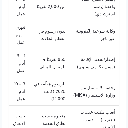
واحدة (رسم
من 2,000 تقريبًا
أيام
استرشادي)
عمل
فوري
وكالة شرعية إلكترونية
بدون رسوم في
– يوم
عبر ناجز
معظم الحالات
عمل
1 – 3
إصدار/تجديد الإقامة
650 تقريبًا +
أيام
(رسم حكومي سنوي)
المقابل المالي
عمل
الرسوم مُعلّقة في
3 – 10
رخصة الاستثمار من
2026 (كانت
أيام
وزارة الاستثمار (MISA)
12,000)
عمل
أتعاب مكتب خدمات
متغيرة حسب
حسب
(تعقيب) — حسب
نطاق الخدمة
الاتفاق
الاتفاق