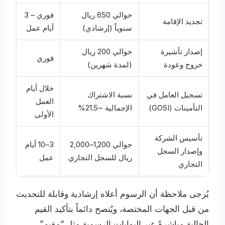
حوالي 650 ريال
فوري – 3
تجديد الإقامة
سنوياً (إرشادي)
أيام عمل
إصدار تأشيرة
حوالي 200 ريال
فوري
خروج وعودة
(لمدة شهرين)
خلال أيام
تسجيل العامل في
نسبة الاشتراك
العمل
التأمينات (GOSI)
الإجمالية ~21.5%
الأولى
تأسيس الشركة
حوالي 1,200–2,000
3–10 أيام
وإصدار السجل
ريال للسجل التجاري
عمل
التجاري
يُرجى ملاحظة أن الرسوم أعلاه إرشادية وقابلة للتحديث
من قبل الجهات المختصة، ويُنصح دائماً بتأكيد القيم
الحالية مباشرةً عبر البوابات الرسمية مثل “مقيم”