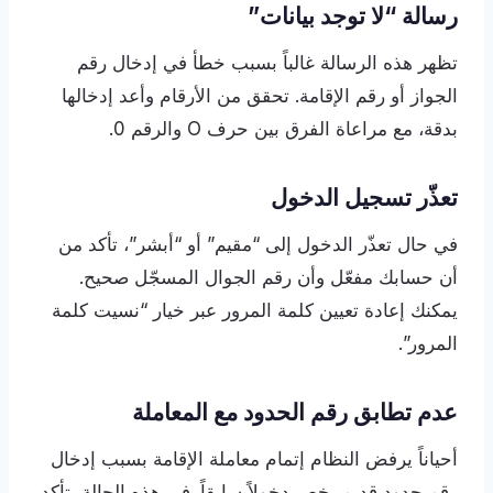
رسالة “لا توجد بيانات”
تظهر هذه الرسالة غالباً بسبب خطأ في إدخال رقم
الجواز أو رقم الإقامة. تحقق من الأرقام وأعد إدخالها
بدقة، مع مراعاة الفرق بين حرف O والرقم 0.
تعذّر تسجيل الدخول
في حال تعذّر الدخول إلى “مقيم” أو “أبشر”، تأكد من
أن حسابك مفعّل وأن رقم الجوال المسجّل صحيح.
يمكنك إعادة تعيين كلمة المرور عبر خيار “نسيت كلمة
المرور”.
عدم تطابق رقم الحدود مع المعاملة
أحياناً يرفض النظام إتمام معاملة الإقامة بسبب إدخال
رقم حدود قديم يخص دخولاً سابقاً. في هذه الحالة، تأكد