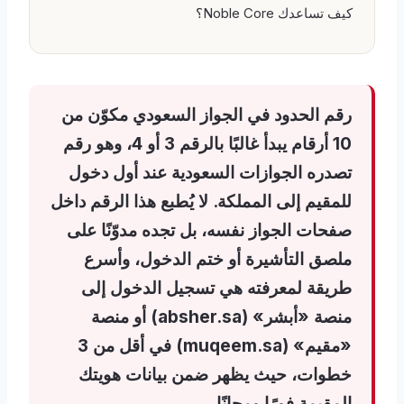
كيف تساعدك Noble Core؟
رقم الحدود في الجواز السعودي مكوّن من
10 أرقام يبدأ غالبًا بالرقم 3 أو 4، وهو رقم
تصدره الجوازات السعودية عند أول دخول
للمقيم إلى المملكة. لا يُطبع هذا الرقم داخل
صفحات الجواز نفسه، بل تجده مدوّنًا على
ملصق التأشيرة أو ختم الدخول، وأسرع
طريقة لمعرفته هي تسجيل الدخول إلى
منصة «أبشر» (absher.sa) أو منصة
«مقيم» (muqeem.sa) في أقل من 3
خطوات، حيث يظهر ضمن بيانات هويتك
المقيمة فورًا ومجانًا.