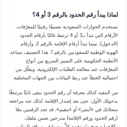
لماذا يبدأ رقم الحدود بالرقم 3 أو 4؟
تستخدم الجوازات السعودية تصنيفًا رقميًا للمعرّفات.
الأرقام التي تبدأ بـ3 أو 4 ترتبط غالبًا بأرقام الحدود
(الدخول)، بينما تبدأ أرقام الإقامة بالرقم 2، وأرقام
الهوية الوطنية للسعوديين بالرقم 1. هذا التصنيف يساعد
الأنظمة الحكومية على التمييز السريع بين أنواع
المعرّفات عند معالجة الطلبات الإلكترونية، ويقلّل من
احتمالية الخطأ عند ربط البيانات بين الجهات المختلفة.
من المفيد كذلك معرفة أن رقم الحدود يبقى ثابتًا مرتبطًا
بدخولك الأول، حتى بعد إصدار الإقامة. لذلك عند مراجعة
سجلاتك في «أبشر» أو «مقيم»، قد تجد الرقمين معًا
(رقم الحدود ورقم الإقامة) مدرجين ضمن ملفك،
وكلاهما صحيح ويُستخدم كلٌّ منهما في سياقه المناسب.