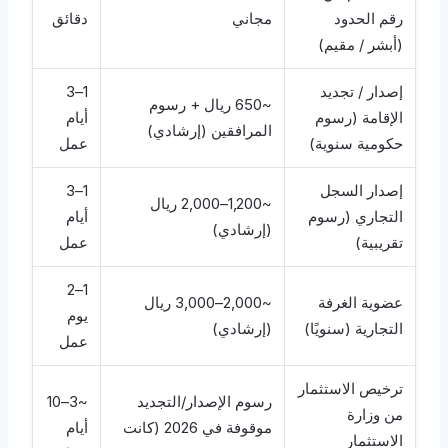
رقم الحدود
مجاني
دقائق
(أبشر / مقيم)
إصدار / تجديد
1–3
~650 ريال + رسوم
الإقامة (رسوم
أيام
المرافقين (إرشادي)
حكومية سنوية)
عمل
إصدار السجل
1–3
~1,200–2,000 ريال
التجاري (رسوم
أيام
(إرشادي)
تقريبية)
عمل
1–2
عضوية الغرفة
~2,000–3,000 ريال
يوم
التجارية (سنويًا)
(إرشادي)
عمل
ترخيص الاستثمار
رسوم الإصدار/التجديد
~3–10
من وزارة
موقوفة في 2026 (كانت
أيام
الاستثمار