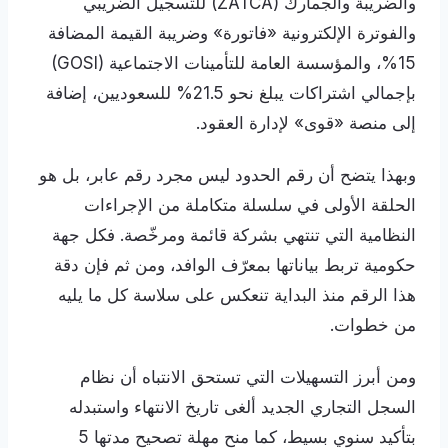
والضريبة والجمارك (ZATCA) للتسجيل الضريبي
والفوترة الإلكترونية «فاتورة» وضريبة القيمة المضافة
15%، والمؤسسة العامة للتأمينات الاجتماعية (GOSI)
بإجمالي اشتراكات يبلغ نحو 21.5% للسعوديين، إضافة
إلى منصة «قوى» لإدارة العقود.
وبهذا يتضح أن رقم الحدود ليس مجرد رقم عابر، بل هو
الحلقة الأولى في سلسلة متكاملة من الإجراءات
النظامية التي تنتهي بشركة قائمة ومرخّصة. فكل جهة
حكومية تربط بياناتها بمعرّف الوافد، ومن ثم فإن دقة
هذا الرقم منذ البداية تنعكس على سلاسة كل ما يليه
من خطوات.
ومن أبرز التسهيلات التي تستحق الانتباه أن نظام
السجل التجاري الجديد ألغى تاريخ الانتهاء واستبدله
بتأكيد سنوي بسيط، كما منح مهلة تصحيح مدتها 5