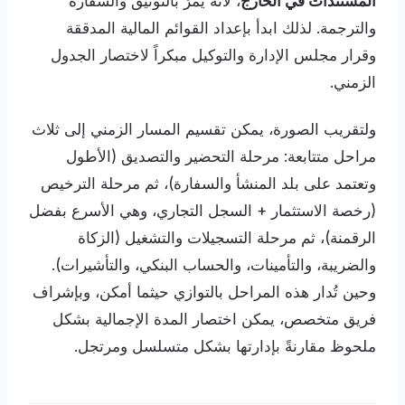
المستندات في الخارج
، لأنه يمرّ بالتوثيق والسفارة
والترجمة. لذلك ابدأ بإعداد القوائم المالية المدققة
وقرار مجلس الإدارة والتوكيل مبكراً لاختصار الجدول
الزمني.
ولتقريب الصورة، يمكن تقسيم المسار الزمني إلى ثلاث
مراحل متتابعة: مرحلة التحضير والتصديق (الأطول
وتعتمد على بلد المنشأ والسفارة)، ثم مرحلة الترخيص
(رخصة الاستثمار + السجل التجاري، وهي الأسرع بفضل
الرقمنة)، ثم مرحلة التسجيلات والتشغيل (الزكاة
والضريبة، والتأمينات، والحساب البنكي، والتأشيرات).
وحين تُدار هذه المراحل بالتوازي حيثما أمكن، وبإشراف
فريق متخصص، يمكن اختصار المدة الإجمالية بشكل
ملحوظ مقارنةً بإدارتها بشكل متسلسل ومرتجل.