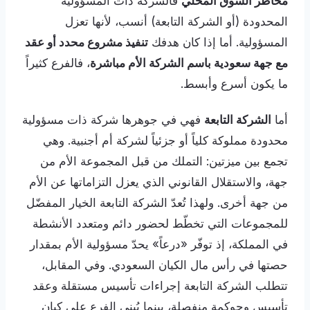
مخاطر السوق المحلي
فالشركة ذات المسؤولية
المحدودة (أو الشركة التابعة) أنسب، لأنها تعزل
المسؤولية. أما إذا كان هدفك
تنفيذ مشروع محدد أو عقد
مع جهة سعودية باسم الشركة الأم مباشرة
، فالفرع كثيراً
ما يكون أسرع وأبسط.
أما
الشركة التابعة
فهي في جوهرها شركة ذات مسؤولية
محدودة مملوكة كلياً أو جزئياً لشركة أم أجنبية. وهي
تجمع بين ميزتين: التملك من قبل المجموعة الأم من
جهة، والاستقلال القانوني الذي يعزل التزاماتها عن الأم
من جهة أخرى. ولهذا تُعدّ الشركة التابعة الخيار المفضّل
للمجموعات التي تخطّط لحضور دائم ومتعدد الأنشطة
في المملكة، إذ توفّر «درعاً» يحدّ مسؤولية الأم بمقدار
حصتها في رأس مال الكيان السعودي. وفي المقابل،
تتطلب الشركة التابعة إجراءات تأسيس مستقلة وعقد
تأسيس وحوكمة منفصلة، بينما يُبنى الفرع على كيان