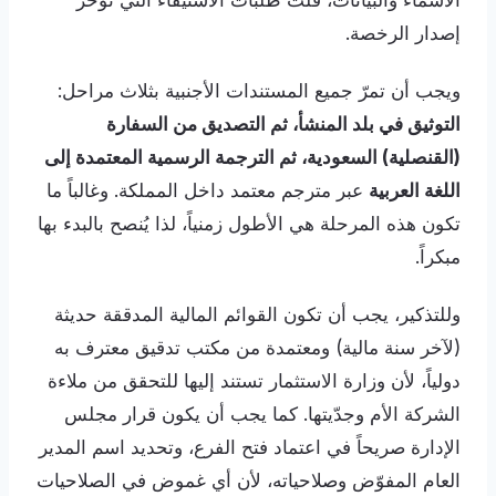
الأسماء والبيانات، قلّت طلبات الاستيفاء التي تؤخّر
إصدار الرخصة.
ويجب أن تمرّ جميع المستندات الأجنبية بثلاث مراحل:
التوثيق في بلد المنشأ، ثم التصديق من السفارة
(القنصلية) السعودية، ثم الترجمة الرسمية المعتمدة إلى
اللغة العربية
عبر مترجم معتمد داخل المملكة. وغالباً ما
تكون هذه المرحلة هي الأطول زمنياً، لذا يُنصح بالبدء بها
مبكراً.
وللتذكير، يجب أن تكون القوائم المالية المدققة حديثة
(لآخر سنة مالية) ومعتمدة من مكتب تدقيق معترف به
دولياً، لأن وزارة الاستثمار تستند إليها للتحقق من ملاءة
الشركة الأم وجدّيتها. كما يجب أن يكون قرار مجلس
الإدارة صريحاً في اعتماد فتح الفرع، وتحديد اسم المدير
العام المفوّض وصلاحياته، لأن أي غموض في الصلاحيات