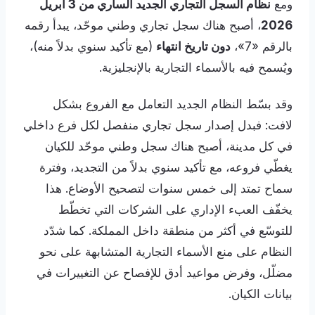
ومع
نظام السجل التجاري الجديد الساري من 3 أبريل
2026
، أصبح هناك سجل تجاري وطني موحّد، يبدأ رقمه
بالرقم «7»،
دون تاريخ انتهاء
(مع تأكيد سنوي بدلاً منه)،
ويُسمح فيه بالأسماء التجارية بالإنجليزية.
وقد بسّط النظام الجديد التعامل مع الفروع بشكل
لافت: فبدل إصدار سجل تجاري منفصل لكل فرع داخلي
في كل مدينة، أصبح هناك سجل وطني موحّد للكيان
يغطّي فروعه، مع تأكيد سنوي بدلاً من التجديد، وفترة
سماح تمتد إلى خمس سنوات لتصحيح الأوضاع. هذا
يخفّف العبء الإداري على الشركات التي تخطّط
للتوسّع في أكثر من منطقة داخل المملكة. كما شدّد
النظام على منع الأسماء التجارية المتشابهة على نحو
مضلّل، وفرض مواعيد أدق للإفصاح عن التغييرات في
بيانات الكيان.