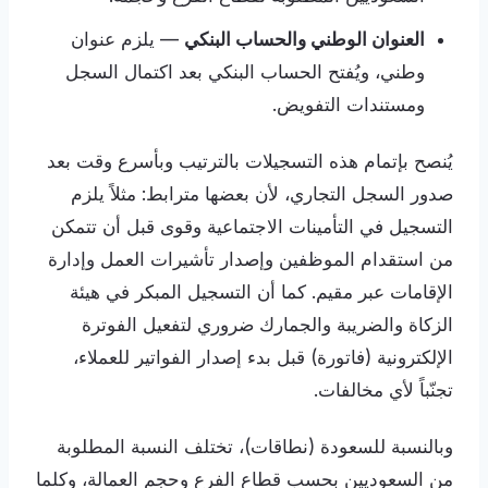
العنوان الوطني والحساب البنكي
— يلزم عنوان
وطني، ويُفتح الحساب البنكي بعد اكتمال السجل
ومستندات التفويض.
يُنصح بإتمام هذه التسجيلات بالترتيب وبأسرع وقت بعد
صدور السجل التجاري، لأن بعضها مترابط: مثلاً يلزم
التسجيل في التأمينات الاجتماعية وقوى قبل أن تتمكن
من استقدام الموظفين وإصدار تأشيرات العمل وإدارة
الإقامات عبر مقيم. كما أن التسجيل المبكر في هيئة
الزكاة والضريبة والجمارك ضروري لتفعيل الفوترة
الإلكترونية (فاتورة) قبل بدء إصدار الفواتير للعملاء،
تجنّباً لأي مخالفات.
وبالنسبة للسعودة (نطاقات)، تختلف النسبة المطلوبة
من السعوديين بحسب قطاع الفرع وحجم العمالة، وكلما