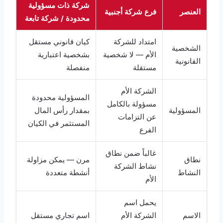
شركة ذات مسؤولية
العنصر
فرع شركة أجنبية
محدودة / شركة تابعة
امتداد للشركة
كيان قانوني مستقل
الشخصية
الأم — لا شخصية
بشخصية اعتبارية
القانونية
مستقلة
منفصلة
الشركة الأم
المسؤولية محدودة
مسؤولة بالكامل
المسؤولية
بمقدار رأس المال
عن التزامات
المستثمر في الكيان
الفرع
غالباً ضمن نطاق
نطاق
مرن — يمكن مزاولة
نشاط الشركة
النشاط
أنشطة متعددة
الأم
يحمل اسم
الاسم
الشركة الأم
اسم تجاري مستقل