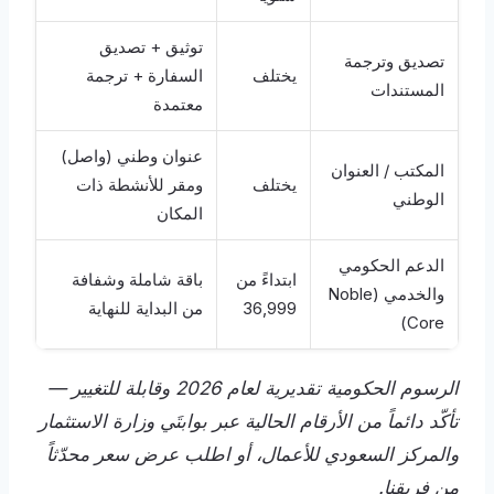
توثيق + تصديق
تصديق وترجمة
يختلف
السفارة + ترجمة
المستندات
معتمدة
عنوان وطني (واصل)
المكتب / العنوان
يختلف
ومقر للأنشطة ذات
الوطني
المكان
الدعم الحكومي
ابتداءً من
باقة شاملة وشفافة
والخدمي (Noble
36,999
من البداية للنهاية
Core)
الرسوم الحكومية تقديرية لعام 2026 وقابلة للتغيير —
تأكّد دائماً من الأرقام الحالية عبر بوابتَي وزارة الاستثمار
والمركز السعودي للأعمال، أو اطلب عرض سعر محدّثاً
من فريقنا.