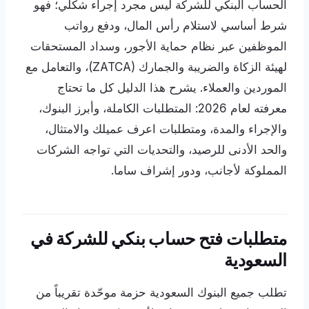
الحساب البنكي للشركة ليس مجرد إجراء شكلي؛ فهو
شرط أساسي لاستلام رأس المال، ودفع رواتب
الموظفين عبر نظام حماية الأجور، وسداد المستحقات
لهيئة الزكاة والضريبة والجمارك (ZATCA)، والتعامل مع
الموردين والعملاء. يشرح هذا الدليل كل ما تحتاج
معرفته لعام 2026: المتطلبات الكاملة، وأبرز البنوك،
والإجراء والمدة، ومتطلبات اعرف عميلك والامتثال،
والحد الأدنى للرصيد، والتحديات التي تواجه الشركات
المملوكة لأجانب، ودور إشراف ساما.
متطلبات فتح حساب بنكي للشركة في
السعودية
تطلب جميع البنوك السعودية حزمة موحّدة تقريباً من