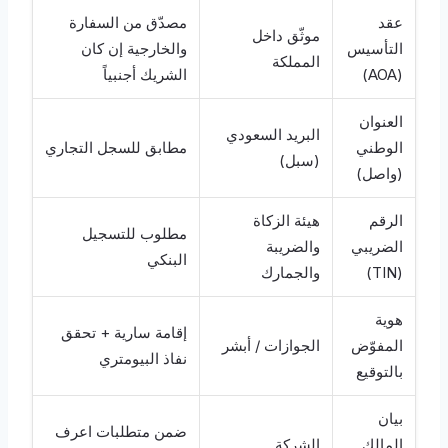
عقد
مصدّق من السفارة
موثّق داخل
التأسيس
والخارجية إن كان
المملكة
(AOA)
الشريك أجنبياً
العنوان
البريد السعودي
الوطني
مطابق للسجل التجاري
(سبل)
(واصل)
الرقم
هيئة الزكاة
مطلوب للتسجيل
الضريبي
والضريبة
البنكي
(TIN)
والجمارك
هوية
إقامة سارية + تحقق
المفوّض
الجوازات / أبشر
نفاذ البيومتري
بالتوقيع
بيان
ضمن متطلبات اعرف
المالك
الشركة