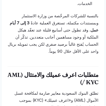
الخدمات.
بالنسبة للشركات المرخّصة من وزارة الاستثمار
وبمستندات مكتملة، تستغرق العملية عادةً
3 إلى 7 أيام
عمل
، وقد تطول حتى أسابيع قليلة عند تعقّد هيكل
الملكية أو وجود مساهمين أجانب متعددين. تذكّر أن
الحساب يُفتح غالباً برصيد صفري لكن يجب تمويله بريال
واحد على الأقل خلال 90 يوماً.
متطلبات اعرف عميلك والامتثال (AML
/ KYC)
تطبّق البنوك السعودية معايير صارمة لمكافحة غسل
الأموال (AML) و«اعرف عميلك» (KYC) بموجب