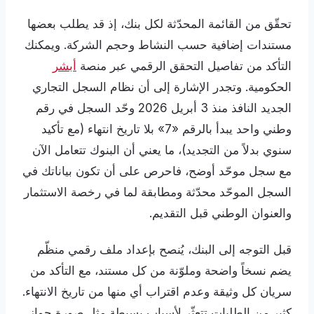
تحقّق من القائمة المحدّثة لكل بنك، إذ قد يطلب بعضها
مستندات إضافية حسب النشاط وحجم الشركة. ويمكنك
التأكد من تفاصيل التحقق الرقمي عبر منصة
أبشر
الحكومية. وتجدر الإشارة إلى أن نظام السجل التجاري
الجديد النافذ منذ 3 أبريل 2026 وحّد السجل في رقم
وطني واحد يبدأ بالرقم «7» بلا تاريخ انتهاء (مع تأكيد
سنوي بدلاً من التجديد)، ما يعني أن البنوك تتعامل الآن
مع سجل موحّد أوضح، فاحرص على أن تكون بياناتك في
السجل الموحّد محدّثة ومطابقة لما في رخصة الاستثمار
والعنوان الوطني قبل التقديم.
قبل التوجه إلى البنك، يُنصح بإعداد ملف رقمي منظّم
يضم نسخاً واضحة وملوّنة من كل مستند، مع التأكد من
سريان كل وثيقة وعدم اقتراب أي منها من تاريخ الانتهاء.
كثير من الطلبات تتعثّر لأسباب بسيطة مثل صورة جواز