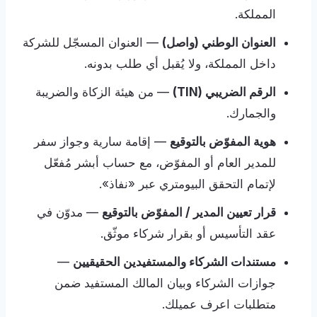
المملكة.
العنوان الوطني (واصل)
— العنوان المسجّل للشركة
داخل المملكة، ولا يُقبل أي طلب بدونه.
الرقم الضريبي (TIN)
— من هيئة الزكاة والضريبة
والجمارك.
هوية المفوّض بالتوقيع
— إقامة سارية وجواز سفر
للمدير العام أو المفوّض، مع حساب أبشر مُفعّل
لإتمام التحقق البيومتري عبر «نفاذ».
قرار تعيين المدير / المفوّض بالتوقيع
— مدوّن في
عقد التأسيس أو بقرار شركاء موثّق.
مستندات الشركاء والمستفيدين الحقيقيين
—
جوازات الشركاء وبيان المالك المستفيد ضمن
متطلبات اعرف عميلك.