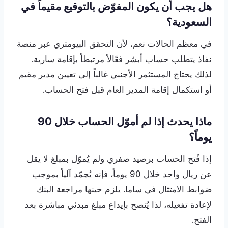
هل يجب أن يكون المفوّض بالتوقيع مقيماً في
السعودية؟
في معظم الحالات نعم، لأن التحقق البيومتري عبر منصة
نفاذ يتطلب حساب أبشر فعّالاً مرتبطاً بإقامة سارية.
لذلك يحتاج المستثمر الأجنبي غالباً إلى تعيين مدير مقيم
أو استكمال إقامة المدير العام قبل فتح الحساب.
ماذا يحدث إذا لم أموّل الحساب خلال 90
يوماً؟
إذا فُتح الحساب برصيد صفري ولم يُموّل بمبلغ لا يقل
عن ريال واحد خلال 90 يوماً، فإنه يُجمّد آلياً بموجب
ضوابط الامتثال في ساما. يلزم حينها مراجعة البنك
لإعادة تفعيله، لذا يُنصح بإيداع مبلغ مبدئي مباشرة بعد
الفتح.