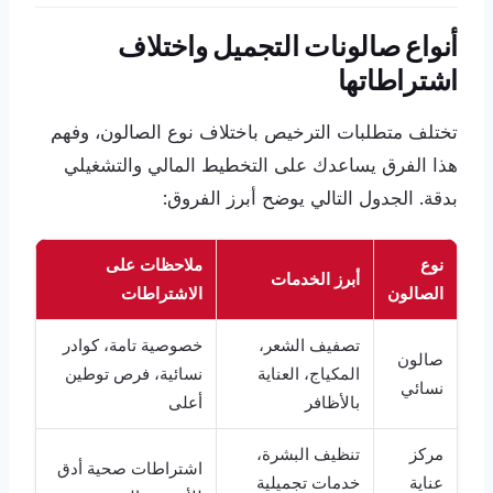
أنواع صالونات التجميل واختلاف
اشتراطاتها
تختلف متطلبات الترخيص باختلاف نوع الصالون، وفهم
هذا الفرق يساعدك على التخطيط المالي والتشغيلي
بدقة. الجدول التالي يوضح أبرز الفروق:
نوع
ملاحظات على
أبرز الخدمات
الصالون
الاشتراطات
تصفيف الشعر،
خصوصية تامة، كوادر
صالون
المكياج، العناية
نسائية، فرص توطين
نسائي
بالأظافر
أعلى
مركز
تنظيف البشرة،
اشتراطات صحية أدق
عناية
خدمات تجميلية