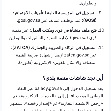
والطوارئ.
التسجيل في المؤسسة العامة للتأمينات الاجتماعية
(GOSI):
عند توظيف عمالة، عبر gosi.gov.sa.
فتح ملف منشأة في قوى ومكتب العمل:
عبر منصة
قوى (qiwa.sa) لإدارة العقود والتأشيرات والتوطين.
التسجيل في الزكاة والضريبة والجمارك (ZATCA):
عبر zatca.gov.sa لإصدار شهادة ضريبة القيمة
المضافة والامتثال للفوترة الإلكترونية (فاتورة).
أين تجد شاشات منصة بلدي؟
بعد تسجيل الدخول إلى balady.gov.sa عبر النفاذ
الوطني الموحد، انتقل إلى «الخدمات الإلكترونية» ثم
«رخص الأنشطة التجارية» ثم «إصدار رخصة». ستظهر
لك شاشة اختيار البلدية الفرعية، ثم شاشة بيانات