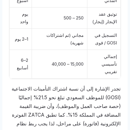
المدني
أسبوع
توثيق عقد
يوم
250 – 500
الإيجار (إيجار)
واحد
التسجيل في
مجاني (ثم اشتراكات
1–2 يوم
GOSI / قوى
شهرية)
إجمالي
2–6
تأسيسي
15,000 – 40,000
أسابيع
تقريبي
تجدر الإشارة إلى أن نسبة اشتراك التأمينات الاجتماعية
(GOSI) للموظف السعودي تبلغ نحو 21.5% إجماليًا
(حصة صاحب العمل والموظف)، وأن ضريبة القيمة
المضافة في المملكة 15%. كما تطبق ZATCA الفوترة
الإلكترونية (فاتورة) على مراحل، لذا يجب ربط نظام