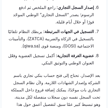
إصدار السجل التجاري:
راجع الملخص ثم ادفع
الرسوم؛ يصدر “السجل التجاري” الوطني الموحّد
فورًا أو خلال أيام قليلة.
التسجيل في الجهات المرتبطة:
يربطك النظام تلقائيًا
بالتسجيل في الزكاة والضريبة (ZATCA)، والتأمينات
الاجتماعية (GOSI)، ومنصة قوى (qiwa.sa).
عضوية الغرفة التجارية:
أكمل تسجيل العضوية وفعّل
العنوان الوطني والتوثيق البنكي.
بعد الإصدار، تحتاج إلى فتح حساب بنكي تجاري باسم
الشركة وإصدار الشهادات اللازمة. ولأن نظام السجل
التجاري بات موحّدًا، يمكنك إضافة فروع داخل المملكة
تحت السجل نفسه دون سجلات منفصلة لكل مدينة،
وهو تبسيط كبير عمّا سبق. لتفصيل أعمق حول هذا