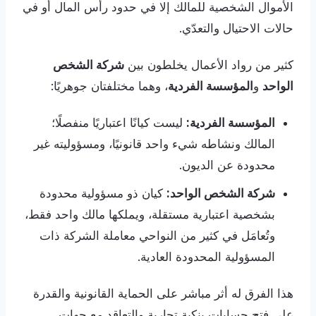
الأموال الشخصية للمالك إلا في حدود رأس المال أو في
حالات الاحتيال والتعدّي.
كثير من رواد الأعمال يخلطون بين
شركة الشخص
الواحد
و
المؤسسة الفردية
، وهما مختلفتان جوهريًا:
المؤسسة الفردية:
ليست كيانًا اعتباريًا منفصلًا؛
المالك ونشاطه شيء واحد قانونيًا، ومسؤوليته غير
محدودة عن الديون.
شركة الشخص الواحد:
كيان ذو مسؤولية محدودة
بشخصية اعتبارية مستقلة، ويملكها مالك واحد فقط،
وتُعامَل في كثير من النواحي معاملة الشركة ذات
المسؤولية المحدودة العادية.
هذا الفرق له أثر مباشر على الحماية القانونية والقدرة
على فتح حسابات بنكية تجارية والتعاقد مع جهات