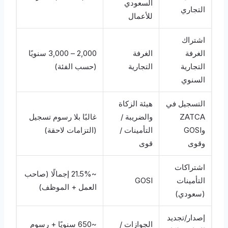
السعودي
التجاري
للأعمال
اشتراك
الغرفة
الغرفة
2,000 – 3,000 سنويًا
التجارية
التجارية
(حسب الفئة)
السنوي
التسجيل في
هيئة الزكاة
ZATCA
والضريبة /
غالبًا بلا رسوم تسجيل
وGOSI
التأمينات /
(التزامات لاحقة)
وقوى
قوى
اشتراكات
~21.5% إجمالًا (صاحب
التأمينات
GOSI
العمل + الموظف)
(سعودي)
إصدار/تجديد
الجوازات /
~650 سنويًا + رسوم