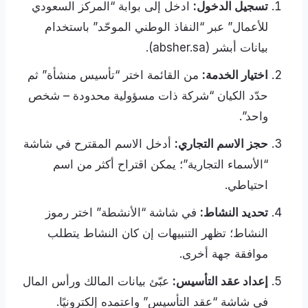
تسجيل الدخول:
ادخل إلى بوابة “المركز السعودي
للأعمال” عبر “النفاذ الوطني الموحّد” باستخدام
بيانات أبشر (absher.sa).
اختيار الخدمة:
من القائمة اختر “تأسيس منشأة” ثم
حدّد الكيان “شركة ذات مسؤولية محدودة – شخص
واحد”.
حجز الاسم التجاري:
أدخل الاسم المقترح في شاشة
“الأسماء التجارية”؛ يمكن اقتراح أكثر من اسم
احتياطي.
تحديد النشاط:
في شاشة “الأنشطة” اختر رموز
النشاط؛ تظهر التنبيهات إن كان النشاط يتطلب
موافقة جهة أخرى.
إعداد عقد التأسيس:
عبّئ بيانات المالك ورأس المال
في شاشة “عقد التأسيس” واعتمده إلكترونيًا.