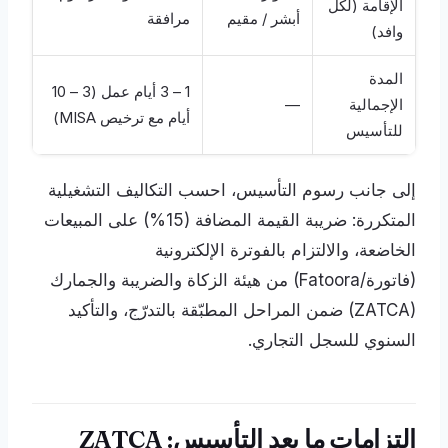
الإقامة (لكل
أبشر / مقيم
مرافقة
وافد)
المدة
1 – 3 أيام عمل (3 – 10
الإجمالية
—
أيام مع ترخيص MISA)
للتأسيس
إلى جانب رسوم التأسيس، احسب التكاليف التشغيلية
المتكررة: ضريبة القيمة المضافة (15%) على المبيعات
الخاضعة، والالتزام بالفوترة الإلكترونية
(فاتورة/Fatoora) من هيئة الزكاة والضريبة والجمارك
(ZATCA) ضمن المراحل المطبّقة بالتدرّج، والتأكيد
السنوي للسجل التجاري.
التزامات ما بعد التأسيس: ZATCA