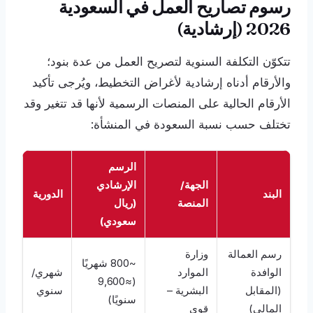
رسوم تصاريح العمل في السعودية
2026 (إرشادية)
تتكوّن التكلفة السنوية لتصريح العمل من عدة بنود؛
والأرقام أدناه إرشادية لأغراض التخطيط، ويُرجى تأكيد
الأرقام الحالية على المنصات الرسمية لأنها قد تتغير وقد
تختلف حسب نسبة السعودة في المنشأة:
الرسم
الجهة/
الإرشادي
البند
الدورية
المنصة
(ريال
سعودي)
رسم العمالة
وزارة
~800 شهريًا
الوافدة
الموارد
شهري/
(≈9,600
(المقابل
البشرية –
سنوي
سنويًا)
المالي)
قوى