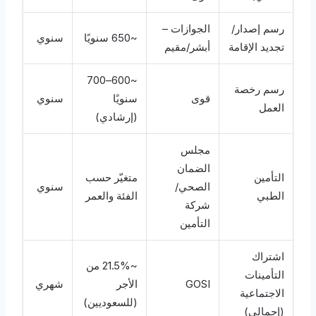
رسم إصدار/
الجوازات –
~650 سنويًا
سنوي
تجديد الإقامة
أبشر/مقيم
~600–700
رسم رخصة
قوى
سنويًا
سنوي
العمل
(إرشادي)
مجلس
الضمان
التأمين
متغيّر حسب
الصحي/
سنوي
الطبي
الفئة والعمر
شركة
التأمين
اشتراك
~21.5% من
التأمينات
GOSI
الأجر
شهري
الاجتماعية
(للسعوديين)
(إجمالي)