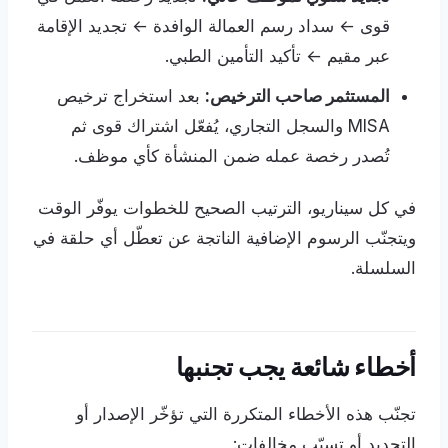
قوى ← سداد رسم العمالة الوافدة ← تجديد الإقامة
عبر مقيم ← تأكيد التأمين الطبي.
المستثمر صاحب الترخيص:
بعد استخراج ترخيص
MISA والسجل التجاري، يُفعّل اشتراك قوى ثم
تُصدر رخصة عمله ضمن المنشأة كأي موظف.
في كل سيناريو، الترتيب الصحيح للخطوات يوفّر الوقت
ويتجنّب الرسوم الإضافية الناتجة عن تعطّل أي حلقة في
السلسلة.
أخطاء شائعة يجب تجنبها
تجنّب هذه الأخطاء المتكررة التي تؤخّر الإصدار أو
التجديد أو تسبّب مخالفات: