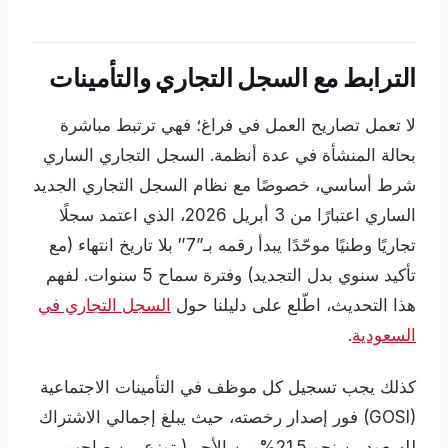
الترابط مع السجل التجاري والتأمينات
لا تعمل تصاريح العمل في فراغ؛ فهي ترتبط مباشرة
بحالة المنشأة في عدة أنظمة. السجل التجاري الساري
شرط أساسي، خصوصًا مع نظام السجل التجاري الجديد
الساري اعتبارًا من 3 أبريل 2026، الذي اعتمد سجلًا
تجاريًا وطنيًا موحّدًا يبدأ رقمه بـ”7″ بلا تاريخ انتهاء (مع
تأكيد سنوي بدل التجديد) وفترة سماح 5 سنوات. لفهم
هذا التحديث، اطّلع على دليلنا حول
السجل التجاري في
السعودية
.
كذلك يجب تسجيل كل موظف في التأمينات الاجتماعية
(GOSI) فور إصدار رخصته، حيث يبلغ إجمالي الاشتراك
للسعوديين نحو 21.5% من الأجر (يتوزع بين صاحب