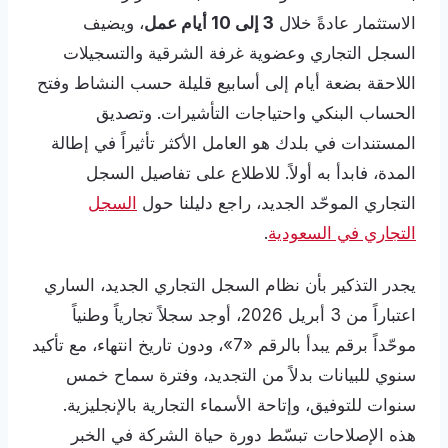
الاستثمار عادةً خلال
3 إلى 10 أيام عمل
، ويضيف
السجل التجاري وعضوية غرفة الشرقية والتسجيلات
اللاحقة بضعة أيام إلى أسابيع قليلة حسب النشاط وفتح
الحساب البنكي واحتياجات التأشيرات. وتصديق
المستندات في بلدك هو العامل الأكثر تأثيراً في إطالة
المدة، فابدأ به أولاً. للاطلاع على تفاصيل السجل
التجاري الموحّد الجديد، راجع دليلنا حول
السجل
التجاري في السعودية
.
يجدر التذكير بأن نظام السجل التجاري الجديد، الساري
اعتباراً من 3 أبريل 2026، أوجد سجلاً تجارياً وطنياً
موحّداً برقم يبدأ بالرقم «7»، ودون تاريخ انتهاء، مع تأكيد
سنوي للبيانات بدلاً من التجديد، وفترة سماح خمس
سنوات للتوفيق، وإتاحة الأسماء التجارية بالإنجليزية.
هذه الإصلاحات تبسّط دورة حياة الشركة في الخبر