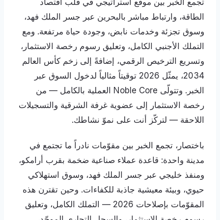
تجمع الخبر بين موقع استراتيجي في قلب اقتصاد
الطاقة، وارتباط مباشر بالبحرين عبر جسر الملك فهد،
وسوق تجزئة وخدمات نابض، وجودة حياة مرتفعة. ومع
التملك الأجنبي الكامل، وتعليق رسوم رخصة الاستثمار،
وتسريع الترخيص الرقمي، إضافةً إلى زخم كأس العالم
2034، يمثّل 2026 توقيتاً مثالياً لدخول السوق عبر
الخبر. وتتولّى Noble Core العملية بالكامل — من
رخصة الاستثمار إلى عضوية غرفة الشرقية والتسجيلات
اللاحقة — لتركّز أنت على نموّ نشاطك.
باختصار، تجمع الخبر بين مقوّمات نادراً ما تجتمع في
مدينة واحدة: قاعدة عملاء صناعية ضخمة بقرب أرامكو،
ومنفذ خليجي عبر جسر الملك فهد، وسوق استهلاكي
حيوي، وبيئة معيشية جاذبة للكفاءات. وحين تقترن هذه
المقوّمات بإصلاحات 2026 — التملك الكامل، وتعليق
رسوم رخصة الاستثمار، والسجل التجاري الموحّد،