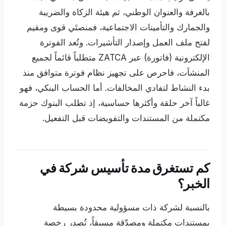
بالغرفة والعنوان الوطني، ثم هيئة الزكاة والضريبة
والجمارك والتأمينات الاجتماعية، فمنصتَي قوى ومقيم
لفتح ملف العمل وإصدار التأشيرات. وتُعد الفوترة
الإلكترونية (فاتورة) عبر ZATCA متطلباً قائماً لجميع
المنشآت، فاحرص على تجهيز نظام فوترة متوافق منذ
بدء النشاط لتفادي المخالفات. أما الحساب البنكي، فهو
غالباً آخر حلقة وأكثرها حساسية، إذ تطلب البنوك حزمة
مكتملة من المستندات والتفويضات قبل التفعيل.
كم تستغرق مدة تأسيس شركة في
الخبر؟
بالنسبة لشركة ذات مسؤولية محدودة بسيطة
بمستندات مكتملة ومصدّقة مسبقاً، تُصدر رخصة