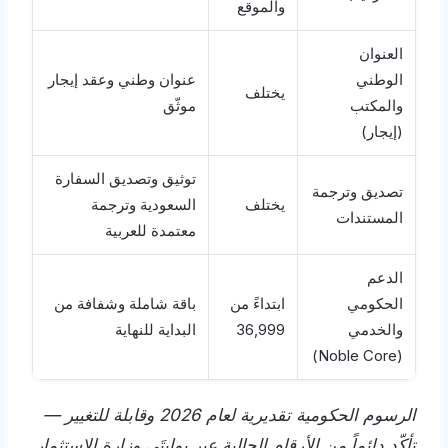
والموقع
العنوان
الوطني
عنوان وطني وعقد إيجار
يختلف
والمكتب
موثّق
(إيجار)
توثيق وتصديق السفارة
تصديق وترجمة
يختلف
السعودية وترجمة
المستندات
معتمدة للعربية
الدعم
الحكومي
ابتداءً من
باقة شاملة وشفافة من
والخدمي
36,999
البداية للنهاية
(Noble Core)
الرسوم الحكومية تقديرية لعام 2026 وقابلة للتغيير —
تأكّد دائماً من الأرقام الحالية عبر بوابتَي وزارة الاستثمار