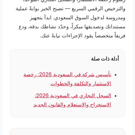
والترخيص الرقمي السريع — تصبح الخبر بوابةً عملية
ومدروسة لدخول السوق السعودي. ابدأ بتجهيز
مستنداتك وتصديقها مبكراً، وحدّد نشاطك بدقة، ودع
فريقاً متخصصاً يقود الإجراءات نيابةً عنك.
أدلة ذات صلة
تأسيس شركة في السعودية 2026: رخصة
الاستثمار والتكلفة والخطوات
السجل التجاري في السعودية 2026:
الاستخراج والاستعلام والقانون الجديد