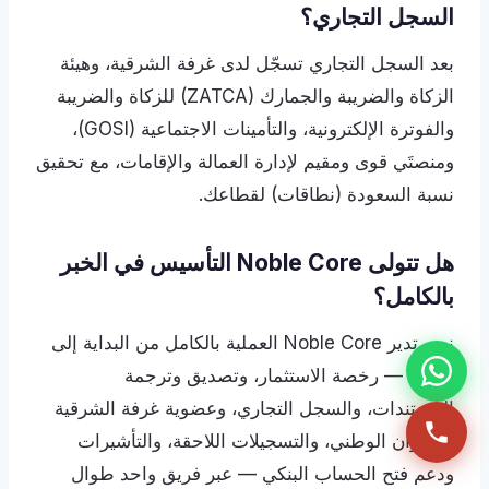
السجل التجاري؟
بعد السجل التجاري تسجّل لدى غرفة الشرقية، وهيئة
الزكاة والضريبة والجمارك (ZATCA) للزكاة والضريبة
والفوترة الإلكترونية، والتأمينات الاجتماعية (GOSI)،
ومنصتَي قوى ومقيم لإدارة العمالة والإقامات، مع تحقيق
نسبة السعودة (نطاقات) لقطاعك.
هل تتولى Noble Core التأسيس في الخبر
بالكامل؟
نعم. تدير Noble Core العملية بالكامل من البداية إلى
النهاية — رخصة الاستثمار، وتصديق وترجمة
المستندات، والسجل التجاري، وعضوية غرفة الشرقية
والعنوان الوطني، والتسجيلات اللاحقة، والتأشيرات
ودعم فتح الحساب البنكي — عبر فريق واحد طوال