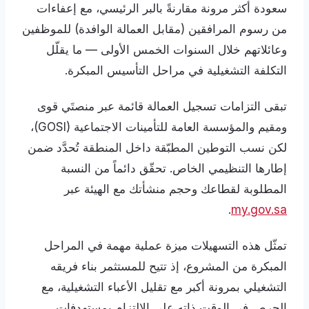
سعودة أكثر مرونة مقارنةً بالبر الرئيسي، مع إعفاءات
من رسوم المرافقين (مقابل العمالة الوافدة) للموظفين
وعائلاتهم خلال السنوات الخمس الأولى — ما يقلّل
التكلفة التشغيلية في مراحل التأسيس المبكرة.
تبقى التزامات تسجيل العمالة قائمة عبر منصتَي قوى
ومقيم والمؤسسة العامة للتأمينات الاجتماعية (GOSI)،
لكن نسب التوطين المطبّقة داخل المنطقة تُحدَّد ضمن
إطارها التنظيمي الخاص. تحقّق دائماً من النسبة
المطلوبة لقطاعك وحجم منشأتك مع الهيئة عبر
.
my.gov.sa
تمثّل هذه التسهيلات ميزة عملية مهمة في المراحل
المبكرة من المشروع، إذ تتيح للمستثمر بناء فريقه
التشغيلي بمرونة أكبر مع تقليل الأعباء التشغيلية، مع
الحرص في الوقت ذاته على الالتزام بمستهدفات