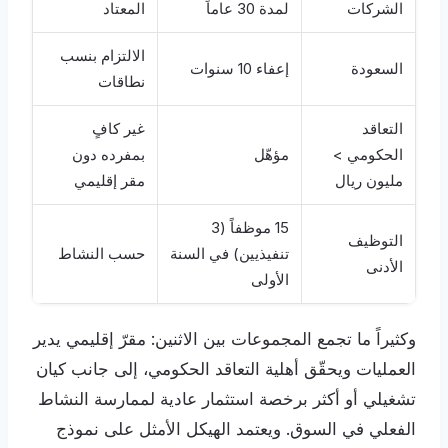
الشركات
لمدة 30 عاماً
المعتاد
الالتزام بنسب
السعودة
إعفاء 10 سنوات
نطاقات
التعاقد
غير كافٍ
الحكومي >
مؤهّل
بمفرده دون
مليون ريال
مقر إقليمي
15 موظفاً (3
التوظيف
تنفيذيين) في السنة
حسب النشاط
الأدنى
الأولى
وكثيراً ما تجمع المجموعات بين الاثنين: مقرّ إقليمي يدير
العمليات ويحقّق أهلية التعاقد الحكومي، إلى جانب كيان
تشغيلي أو أكثر برخصة استثمار عادية لممارسة النشاط
الفعلي في السوق. ويعتمد الهيكل الأمثل على نموذج