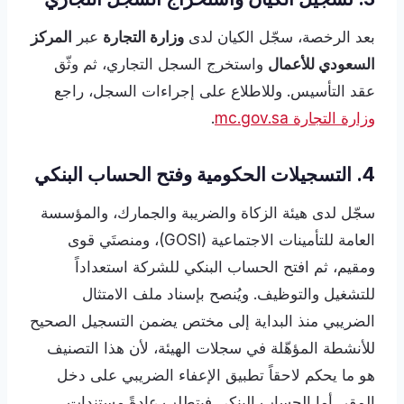
بعد الرخصة، سجّل الكيان لدى
وزارة التجارة
عبر
المركز
السعودي للأعمال
واستخرج السجل التجاري، ثم وثّق
عقد التأسيس. وللاطلاع على إجراءات السجل، راجع
وزارة التجارة mc.gov.sa
.
4. التسجيلات الحكومية وفتح الحساب البنكي
سجّل لدى هيئة الزكاة والضريبة والجمارك، والمؤسسة
العامة للتأمينات الاجتماعية (GOSI)، ومنصتَي قوى
ومقيم، ثم افتح الحساب البنكي للشركة استعداداً
للتشغيل والتوظيف. ويُنصح بإسناد ملف الامتثال
الضريبي منذ البداية إلى مختص يضمن التسجيل الصحيح
للأنشطة المؤهّلة في سجلات الهيئة، لأن هذا التصنيف
هو ما يحكم لاحقاً تطبيق الإعفاء الضريبي على دخل
المقر. أما الحساب البنكي فيتطلب عادةً مستندات