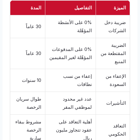
الميزة
التفاصيل
المدة
ضريبة دخل
0% على الأنشطة
30 عاماً
الشركات
المؤهّلة
الضريبة
0% على المدفوعات
المقتطعة من
30 عاماً
المؤهّلة لغير المقيمين
المنبع
الإعفاء من
إعفاء من نسب
10 سنوات
السعودة
نطاقات
عدد غير محدود
طوال سريان
التأشيرات
لموظفي المقر
الرخصة
أهلية التعاقد على
مشروط ببقاء
التعاقد
عقود تتجاوز مليون
الرخصة
الحكومي
ريال
سارية