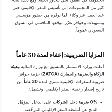
الحكومية في العقود التي تتجاوز العتبة. ومع ذلك، تتجه
كثير من المجموعات إلى تأسيس المقر الإقليمي حتى
عند العمل عبر وكلاء، لما يوفّره من حضور مؤسسي
وتسهيلات وحوافز تعزّز موقفها التنافسي في السوق
السعودي عموماً.
المزايا الضريبية: إعفاء لمدة 30 عاماً
أعلنت وزارة الاستثمار بالتنسيق مع وزارة المالية و
هيئة
الزكاة والضريبة والجمارك (ZATCA)
حزمة حوافز
ضريبية للمقرات الإقليمية تسري لمدة
30 عاماً
من
تاريخ إصدار رخصة المقر الإقليمي، وتشمل:
0% ضريبة دخل الشركات
على الدخل المؤهّل
الناتج عن أنشطة المقر الإقليمي المرخّصة.