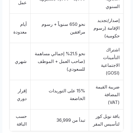
عمل
السنوي
إصدار/تجديد
نحو 650 سنوياً + رسوم
أيام
الإقامة (رسوم
مرافقين
معدودة
حكومية)
اشتراك
نحو 21.5% إجمالي مساهمة
التأمينات
(صاحب العمل + الموظف
شهري
الاجتماعية
للسعودي)
(GOSI)
ضريبة القيمة
15% على التوريدات
إقرار
المضافة
الخاضعة
دوري
(VAT)
باقة نوبل كور
حسب
تبدأ من 36,999
لتأسيس المقر
الباقة