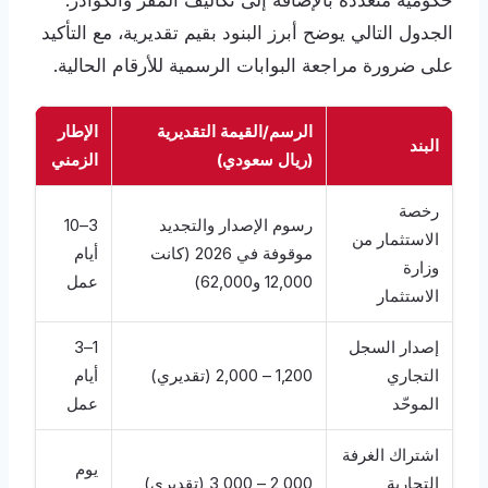
حكومية متعددة بالإضافة إلى تكاليف المقر والكوادر.
الجدول التالي يوضح أبرز البنود بقيم تقديرية، مع التأكيد
على ضرورة مراجعة البوابات الرسمية للأرقام الحالية.
الرسم/القيمة التقديرية
الإطار
البند
(ريال سعودي)
الزمني
رخصة
رسوم الإصدار والتجديد
3–10
الاستثمار من
موقوفة في 2026 (كانت
أيام
وزارة
12,000 و62,000)
عمل
الاستثمار
إصدار السجل
1–3
التجاري
1,200 – 2,000 (تقديري)
أيام
الموحّد
عمل
اشتراك الغرفة
يوم
التجارية
2,000 – 3,000 (تقديري)