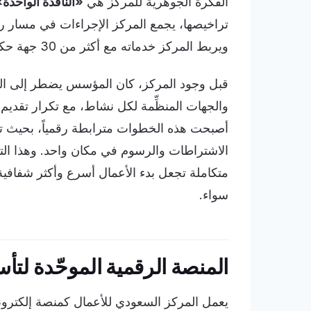
الفكرة الجوهرية للمركز هي
«النافذة الواحدة
تراخيصها، يجمع المركز الإجراءات في مسار
ويربط المركز خدماته مع أكثر من 30 جهة حكومية لإصدار التراخيص والموافقات اللازمة للنشاط.
قبل وجود المركز، كان المؤسس يضطر إلى التنقّل
والجهات المنظِّمة لكل نشاط، مع تكرار تقديم
أصبحت هذه الخطوات مترابطة رقمياً، بحيث تنتق
الاشتراطات والرسوم في مكان واحد. وهذا الت
متكاملة تجعل بدء الأعمال أسرع وأكثر شفافية،
سواء.
المنصة الرقمية الموحّدة لت
يعمل المركز السعودي للأعمال كمنصة إلكترونية