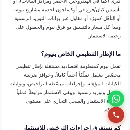
كبرى (كما في الهيدروجين الأخضر ومراكز البيانات)، أو
تأسيس كيان/فرع في أوكساجون لخدمة مشاريع نيوم،
أو التأهّل كمورّد أو مقاول عبر بوابات التوريد الرسمية.
ويبدأ كل مسار بالتنسيق مع فرق نيوم والحصول على
رخصة الاستثمار.
ما الإطار التنظيمي الخاص بنيوم؟
تعمل نيوم كمنظومة اقتصادية مستقلة بإطار تنظيمي
مخصّص يشمل تملّكاً أجنبياً كاملاً، وحوافز ضريبية
للكيانات المؤهلة، وإجراءات مبسّطة للتراخيص، وبوابات
تسجيل وتوريد رسمية. ويبقى الاستثمار مرتبطاً عملياً
برخصة الاستثمار والسجل التجاري على مستوى
المملكة.
كم تستغرق إجراءات الترخيص للاستثمار