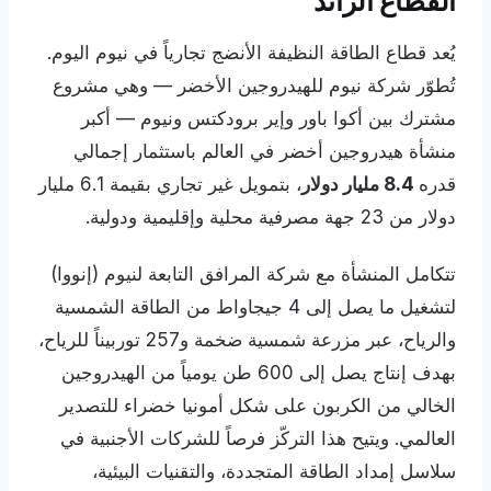
القطاع الرائد
يُعد قطاع الطاقة النظيفة الأنضج تجارياً في نيوم اليوم.
تُطوّر شركة نيوم للهيدروجين الأخضر — وهي مشروع
مشترك بين أكوا باور وإير برودكتس ونيوم — أكبر
منشأة هيدروجين أخضر في العالم باستثمار إجمالي
قدره
8.4 مليار دولار
، بتمويل غير تجاري بقيمة 6.1 مليار
دولار من 23 جهة مصرفية محلية وإقليمية ودولية.
تتكامل المنشأة مع شركة المرافق التابعة لنيوم (إنووا)
لتشغيل ما يصل إلى 4 جيجاواط من الطاقة الشمسية
والرياح، عبر مزرعة شمسية ضخمة و257 توربيناً للرياح،
بهدف إنتاج يصل إلى 600 طن يومياً من الهيدروجين
الخالي من الكربون على شكل أمونيا خضراء للتصدير
العالمي. ويتيح هذا التركّز فرصاً للشركات الأجنبية في
سلاسل إمداد الطاقة المتجددة، والتقنيات البيئية،