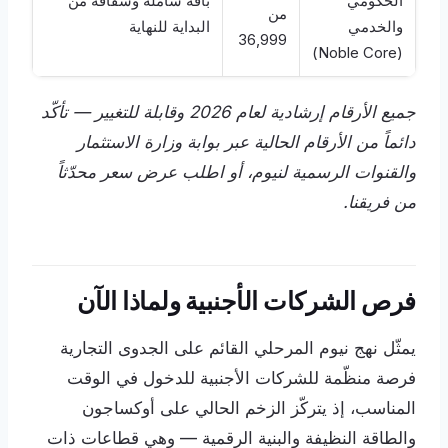
الحكومي
باقة شاملة وشفافة من
من
والخدمي
البداية للنهاية
36,999
(Noble Core)
جميع الأرقام إرشادية لعام 2026 وقابلة للتغيير — تأكّد
دائماً من الأرقام الحالية عبر بوابة وزارة الاستثمار
والقنوات الرسمية لنيوم، أو اطلب عرض سعر محدّثاً
من فريقنا.
فرص الشركات الأجنبية ولماذا الآن
يمثّل نهج نيوم المرحلي القائم على الجدوى التجارية
فرصة منظّمة للشركات الأجنبية للدخول في الوقت
المناسب، إذ يتركّز الزخم الحالي على أوكساجون
والطاقة النظيفة والبنية الرقمية — وهي قطاعات ذات