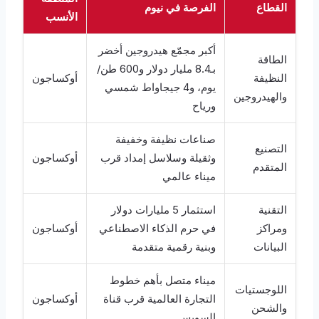
القطاع
الفرصة في نيوم
الأنسب
أكبر مجمّع هيدروجين أخضر
الطاقة
بـ8.4 مليار دولار و600 طن/
النظيفة
أوكساجون
يوم، و4 جيجاواط شمسي
والهيدروجين
ورياح
صناعات نظيفة وخفيفة
التصنيع
وثقيلة وسلاسل إمداد قرب
أوكساجون
المتقدم
ميناء عالمي
التقنية
استثمار 5 مليارات دولار
ومراكز
في حرم الذكاء الاصطناعي
أوكساجون
البيانات
وبنية رقمية متقدمة
ميناء متصل بأهم خطوط
اللوجستيات
التجارة العالمية قرب قناة
أوكساجون
والشحن
السويس