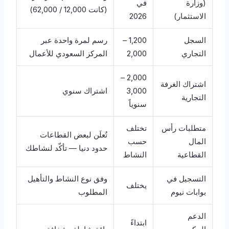
(وزارة
في
(كانت 12,000 / 62,000)
الاستثمار)
2026
السجل
1,200 –
رسم لمرة واحدة عبر
التجاري
2,000
المركز السعودي للأعمال
2,000 –
اشتراك الغرفة
3,000
اشتراك سنوي
التجارية
سنوياً
متطلبات رأس
تختلف
تُعلَن لبعض القطاعات
المال
حسب
حدود دنيا — تأكّد لنشاطك
القطاعية
النشاط
التسجيل في
وفق نوع النشاط والتأهيل
يختلف
بوابات نيوم
المطلوب
الدعم
ابتداءً