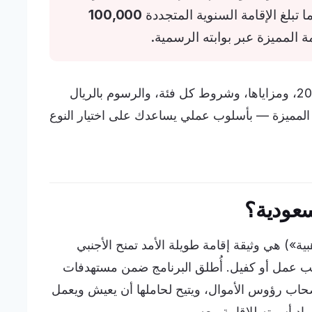
ما تبلغ الإقامة السنوية المتجددة
100,000
ة المميزة عبر بوابته الرسمية.
يشرح هذا الدليل أنواع الإقامة المميزة في 2026، ومزاياها، وشروط كل فئة، والرسوم بالريال
المميزة — بأسلوب عملي يساعدك على اختيار النوع
سعودية؟
ذهبية») هي وثيقة إقامة طويلة الأمد تمنح الأجنبي
حب عمل أو كفيل. أُطلق البرنامج ضمن مستهدفات
ن وأصحاب رؤوس الأموال، ويتيح لحاملها أن يعيش ويعمل
راد أسرته للإقامة معه.