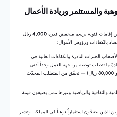
وهبة والمستثمر وريادة الأعمال
 خمس إقامات فئوية برسم منخفض قدره
4,000 ريال
تصاد بالكفاءات ورؤوس الأموال:
أصحاب الخبرات النادرة والكفاءات العالية في
ةً ما تتطلب توصية من جهة العمل وحداً أدنى
للراتب الشهري (يبلغ في بعض الحالات نحو 80,000 ريال) — تحقّق من المتطلب المحدّث
مية والثقافية والرياضية وغيرها ممن يضيفون قيمة
ن الذين يضخّون استثماراً نوعياً في المملكة. وتشير