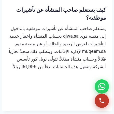
كيف يستعلم صاحب المنشأة عن تأشيرات
موظفيه؟
يستعلم صاحب المنشأة عن تأشيرات موظفيه بالدخول
إلى منصة قوى qiwa.sa بحساب المنشأة واختيار خدمة
التأشيرات لعرض الرصيد والحالة، أو عبر منصة مقيم
muqeem.sa لإدارة الإقامات. ويتطلب ذلك سجلاً تجارياً
فعّالاً وحساب منشأة مفعّلاً. تتولّى نوبل كور تأسيس
الشركة وتفعيل هذه الحسابات بدءاً من 36,999 ريالاً.