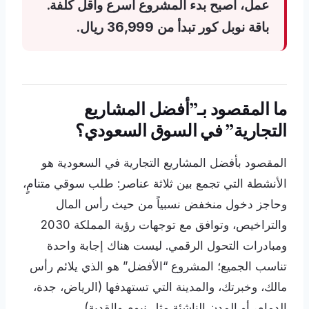
عمل، أصبح بدء المشروع أسرع وأقل كلفة.
باقة نوبل كور تبدأ من 36,999 ريال.
ما المقصود بـ”أفضل المشاريع
التجارية” في السوق السعودي؟
المقصود بأفضل المشاريع التجارية في السعودية هو
الأنشطة التي تجمع بين ثلاثة عناصر: طلب سوقي متنامٍ،
وحاجز دخول منخفض نسبياً من حيث رأس المال
والتراخيص، وتوافق مع توجهات رؤية المملكة 2030
ومبادرات التحول الرقمي. ليست هناك إجابة واحدة
تناسب الجميع؛ المشروع “الأفضل” هو الذي يلائم رأس
مالك، وخبرتك، والمدينة التي تستهدفها (الرياض، جدة،
الدمام، أو المدن الناشئة مثل نيوم والقدية).