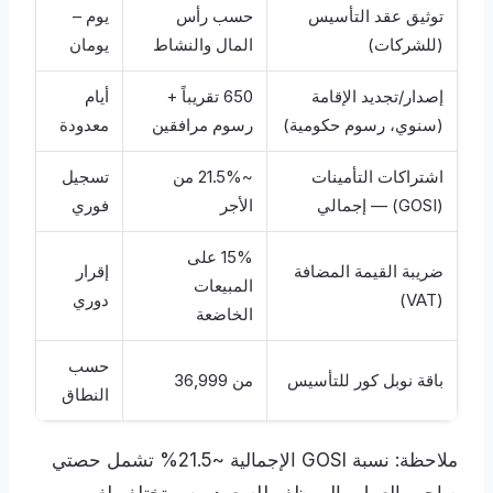
توثيق عقد التأسيس
حسب رأس
يوم –
(للشركات)
المال والنشاط
يومان
إصدار/تجديد الإقامة
650 تقريباً +
أيام
(سنوي، رسوم حكومية)
رسوم مرافقين
معدودة
اشتراكات التأمينات
~21.5% من
تسجيل
(GOSI) — إجمالي
الأجر
فوري
15% على
ضريبة القيمة المضافة
إقرار
المبيعات
(VAT)
دوري
الخاضعة
حسب
باقة نوبل كور للتأسيس
من 36,999
النطاق
ملاحظة: نسبة GOSI الإجمالية ~21.5% تشمل حصتي