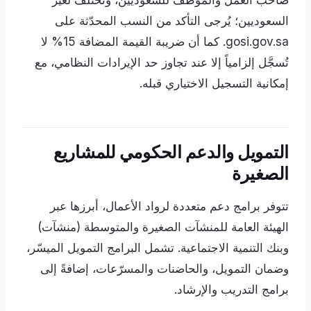
صاحب العمل والموظف للسعوديين، وتختلف لغير
السعوديين؛ يُرجى التأكد من النسب المحدّثة على
gosi.gov.sa. كما أن ضريبة القيمة المضافة 15% لا
تُسجَّل إلزامياً إلا عند تجاوز حد الإيرادات النظامي، مع
إمكانية التسجيل الاختياري قبله.
التمويل والدعم الحكومي للمشاريع
الصغيرة
تتوفر برامج دعم متعددة لرواد الأعمال، أبرزها عبر
الهيئة العامة للمنشآت الصغيرة والمتوسطة (منشآت)
وبنك التنمية الاجتماعية. تشمل البرامج التمويل الميسّر،
وضمان التمويل، والحاضنات والمسرّعات، إضافةً إلى
برامج التدريب والإرشاد.